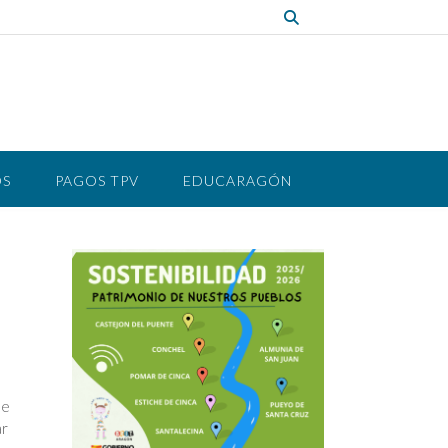
OS
PAGOS TPV
EDUCARAGÓN
de
ar