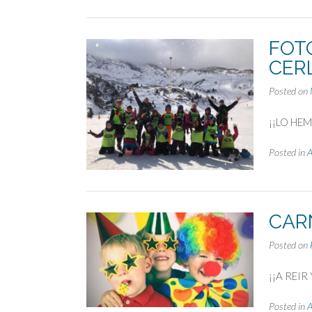
FOT
CERL
Posted on
¡¡LO HE
Posted in
CAR
Posted on
¡¡A REIR
Posted in