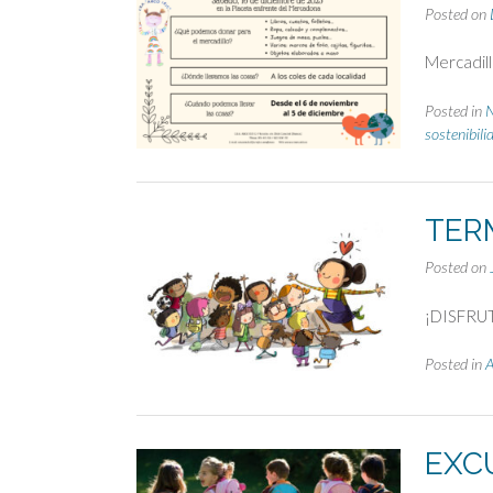
Posted on
Mercadill
Posted in
sostenibili
TER
Posted on
¡DISFRU
Posted in
EXC