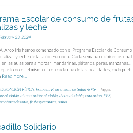
rama Escolar de consumo de frutas
lizas y leche
February 23, 2024
R.A. Arco Iris hemos comenzado con el Programa Escolar de Consumo
ortalizas y leche de la Unión Europea. Cada semana recibiremos una 
 en las aulas para almorzar: mandarinas, plátanos, peras, manzanas…
eparto no es el mismo día en cada una de las localidades, cada puebl
n
Read more…
EDUCACIÓN FÍSICA
,
Escuelas Promotoras de Salud -EPS-
Tagged
onsaludable
,
alimentaciónsaludable
,
dietasaludable
,
educacion
,
EPS
,
romotorasdesalud
,
frutasyverduras
,
salud
adillo Solidario