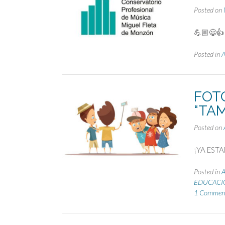
Posted on
💪🏼😃👍
Posted in
FOTO
“TAM
Posted on
¡YA EST
Posted in
EDUCACIÓ
1 Commen