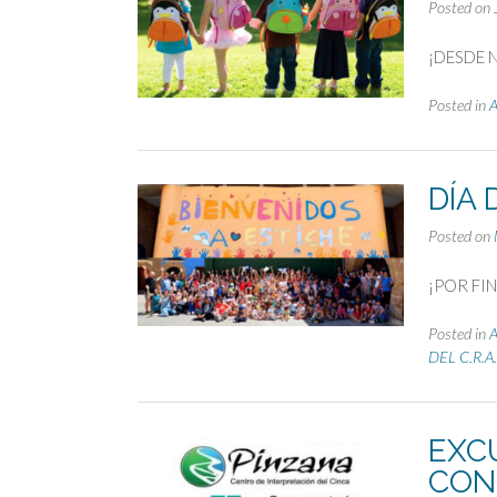
Posted on
¡DESDE 
Posted in
DÍA 
Posted on
¡POR FI
Posted in
DEL C.R.A.
EXC
CON