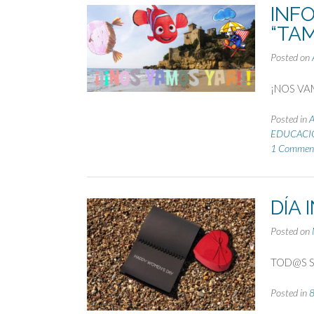
INF
“TAM
Posted on
¡NOS VA
Posted in
EDUCACIÓ
1 Commen
DÍA
Posted on
TOD@S S
Posted in