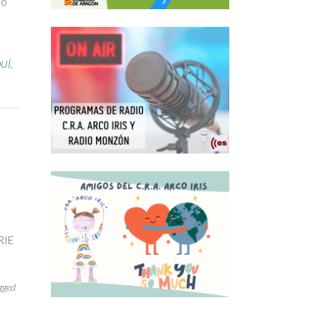
lo
UÍ
,
RIE
gged