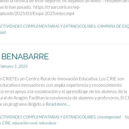
ando la técnica de este deporte, os dejamos un video – resumen de 
se lo han pasado. https://craarcoiris.es/wp-
uploads/2025/03/Esqui-2025video.mp4
ACTIVIDADES COMPLEMENTARIAS Y EXTRAESCOLARES
,
CAMPAÑA DE ESQ
zed
E BENABARRE
February 1, 2025
l CRIE? Es un Centro Rural de Innovación Educativa. Los CRIE son
educativos innovadores con amplia experiencia y reconocimiento
o en el apoyo a la socialización y el aprendizaje de los alumnos de la
ural de Aragón. Facilitan la convivencia de alumnos y profesores. El C
e un programa dirigido a
Read more…
ACTIVIDADES COMPLEMENTARIAS Y EXTRAESCOLARES
,
Uncategorized
Ta
a
,
CRIE
,
educación rural
,
naturaleza