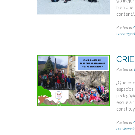
y/o mejor
bien que 
content/
Posted in
Uncategori
CRI
Posted on
¿Qué es e
espacios 
pedagógic
escuela r
constituy
Posted in
convivenci