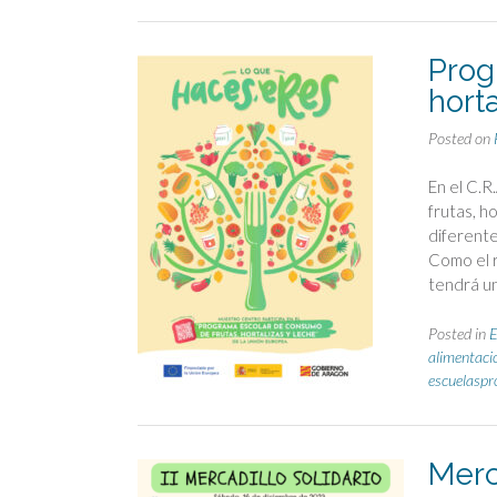
Prog
horta
Posted on
En el C.
frutas, h
diferente
Como el r
tendrá u
Posted in
alimentaci
escuelasp
Merc