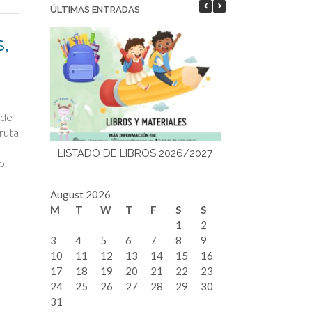
ÚLTIMAS ENTRADAS
,
 de
fruta
LISTADO DE LIBROS 2026/2027
¡Bienvenidos a
o
August 2026
M
T
W
T
F
S
S
1
2
3
4
5
6
7
8
9
10
11
12
13
14
15
16
17
18
19
20
21
22
23
24
25
26
27
28
29
30
31