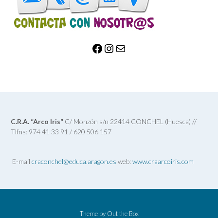
C.R.A. “Arco Iris”
C/ Monzón s/n 22414 CONCHEL (Huesca) //
Tlfns: 974 41 33 91 / 620 506 157
E-mail
craconchel@educa.aragon.es
web:
www.craarcoiris.com
Theme by
Out the Box