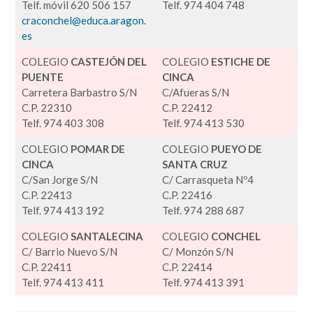
Telf. móvil 620 506 157
Telf. 974 404 748
craconchel@educa.aragon.
es
COLEGIO
CASTEJÓN DEL
COLEGIO
ESTICHE DE
PUENTE
CINCA
Carretera Barbastro S/N
C/Afueras S/N
C.P. 22310
C.P. 22412
Telf. 974 403 308
Telf. 974 413 530
COLEGIO
POMAR DE
COLEGIO
PUEYO DE
CINCA
SANTA CRUZ
C/San Jorge S/N
C/ Carrasqueta Nº4
C.P. 22413
C.P. 22416
Telf. 974 413 192
Telf. 974 288 687
COLEGIO
SANTALECINA
COLEGIO
CONCHEL
C/ Barrio Nuevo S/N
C/ Monzón S/N
C.P. 22411
C.P. 22414
Telf. 974 413 411
Telf. 974 413 391