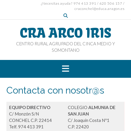
Skip
¿Necesitas ayuda? 974 413 391 / 620 506 157 /
craconchel@educa.aragon.es
to
content
CRA ARCO IRIS
CENTRO RURAL AGRUPADO DEL CINCA MEDIO Y
SOMONTANO
Contacta con nosotr@s
EQUIPO DIRECTIVO
COLEGIO
ALMUNIA DE
C/ Monzón S/N
SAN JUAN
CONCHEL C.P. 22414
C/ Joaquín Costa Nº1
Telf. 974 413 391
C.P. 22420