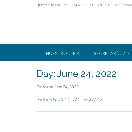
Skip
¿Necesitas ayuda? 974 413 391 / 620 506 157 / crac
to
content
NUESTRO C.R.A.
SECRETARÍA VIR
Day:
June 24, 2022
Posted on
June 24, 2022
Posted in
REUNIÓN FAMILIAS 3 AÑOS