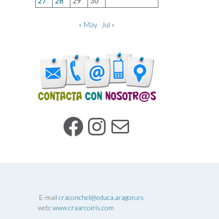
27
28
29
30
« May
Jul »
Facebook
Instagram
Mail
E-mail
craconchel@educa.aragon.es
web:
www.craarcoiris.com