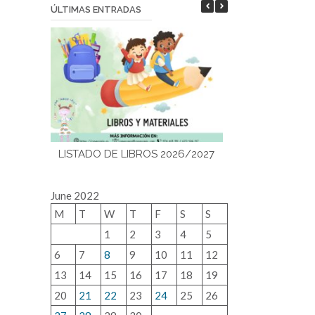
ÚLTIMAS ENTRADAS
LISTADO DE LIBROS 2026/2027
¡Bienvenidos a
June 2022
M
T
W
T
F
S
S
1
2
3
4
5
6
7
8
9
10
11
12
13
14
15
16
17
18
19
20
21
22
23
24
25
26