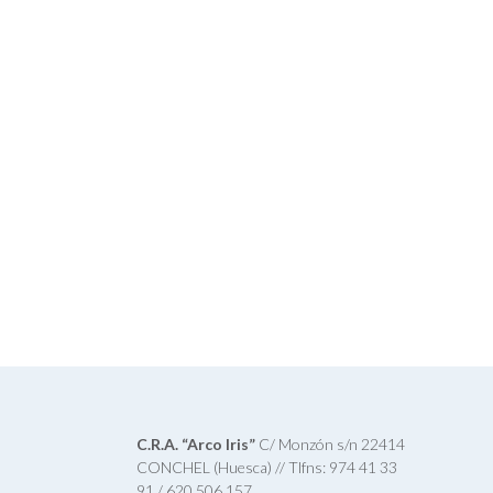
C.R.A. “Arco Iris”
C/ Monzón s/n 22414
CONCHEL (Huesca) // Tlfns: 974 41 33
91 / 620 506 157